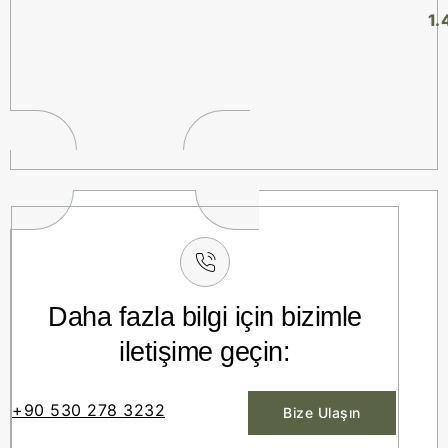
1.
Daha fazla bilgi için bizimle
iletişime geçin:
+90 530 278 3232
Bize Ulaşın